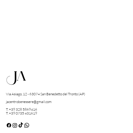
Via Asiago,
12 - 63074
San Benedetto del Tronto (AP)
jacentrobenessere@gmail.com
T. +39 328 5869416
T.
+39 0735 431619