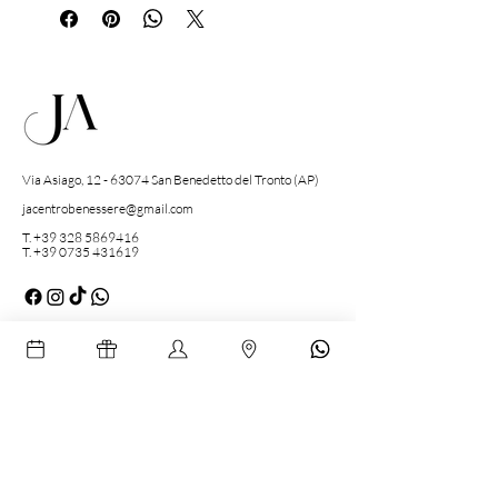
potrai contattarci telefonicamente per
prenotare il giorno e l'orario che preferisci
secondo la disponibilità del centro.
Via Asiago,
12 - 63074
San Benedetto del Tronto (AP)
jacentrobenessere@gmail.com
T. +39 328 5869416
T.
+39 0735 431619
Massaggi
Massaggio Rilassante
Massaggio Svedese schiena
Massaggio a 4 mani
Massaggio di Coppia
Massaggio Muscolare